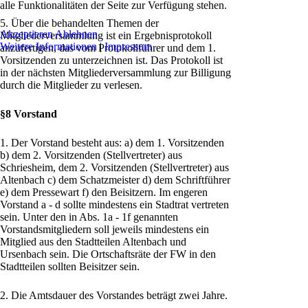
alle Funktionalitäten der Seite zur Verfügung stehen.
5. Über die behandelten Themen der
Akzeptieren
Ablehnen
Mitgliederversammlung ist ein Ergebnisprotokoll
Weitere Informationen
|
Impressum
anzufertigen, das vom Protokollführer und dem 1.
Vorsitzenden zu unterzeichnen ist. Das Protokoll ist
in der nächsten Mitgliederversammlung zur Billigung
durch die Mitglieder zu verlesen.
§8 Vorstand
1. Der Vorstand besteht aus: a) dem 1. Vorsitzenden
b) dem 2. Vorsitzenden (Stellvertreter) aus
Schriesheim, dem 2. Vorsitzenden (Stellvertreter) aus
Altenbach c) dem Schatzmeister d) dem Schriftführer
e) dem Pressewart f) den Beisitzern. Im engeren
Vorstand a - d sollte mindestens ein Stadtrat vertreten
sein. Unter den in Abs. 1a - 1f genannten
Vorstandsmitgliedern soll jeweils mindestens ein
Mitglied aus den Stadtteilen Altenbach und
Ursenbach sein. Die Ortschaftsräte der FW in den
Stadtteilen sollten Beisitzer sein.
2. Die Amtsdauer des Vorstandes beträgt zwei Jahre.