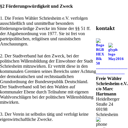
§2 Förderungswürdigkeit und Zweck
1. Die Freien Wähler Schriesheim e.V. verfolgen
ausschließlich und unmittelbar besonders
kontakt
förderungswürdige Zwecke im Sinne der §§ 51 ff.
der Abgabenordnung von 1977. Sie ist frei von
parteipolitischen, religiösen und rassistischen
Anschauungen.
2. Der Stadtverband hat den Zweck, bei der
politischen Willensbildung der Einwohner der Stadt
Schriesheim mitzuwirken. Er vertritt diese in den
----------------------
kommunalen Gremien seines Bereichs unter Achtung
--------------------
der demokratischen und rechtsstaatlichen
Freie Wähler
Grundordnung der Bundesrepublik Deutschland.
Schriesheim e.V.
Der Stadtverband soll bei den Wahlen auf
c/o Marc
kommunaler Ebene durch Teilnahme mit eigenen
Hartmann
Wahlvorschlägen bei der politischen Willensbildung
Heidelberger
mitwirken.
Straße 24
69198
3. Der Verein ist selbstlos tätig und verfolgt keine
Schriesheim
eigenwirtschaftliche Zwecke.