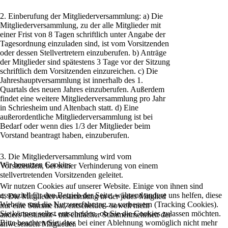
2. Einberufung der Mitgliederversammlung: a) Die
Mitgliederversammlung, zu der alle Mitglieder mit
einer Frist von 8 Tagen schriftlich unter Angabe der
Tagesordnung einzuladen sind, ist vom Vorsitzenden
oder dessen Stellvertretern einzuberufen. b) Anträge
der Mitglieder sind spätestens 3 Tage vor der Sitzung
schriftlich dem Vorsitzenden einzureichen. c) Die
Jahreshauptversammlung ist innerhalb des 1.
Quartals des neuen Jahres einzuberufen. Außerdem
findet eine weitere Mitgliederversammlung pro Jahr
in Schriesheim und Altenbach statt. d) Eine
außerordentliche Mitgliederversammlung ist bei
Bedarf oder wenn dies 1/3 der Mitglieder beim
Vorstand beantragt haben, einzuberufen.
3. Die Mitgliederversammlung wird vom
Wir benutzen Cookies
Vorsitzenden, bei seiner Verhinderung von einem
stellvertretenden Vorsitzenden geleitet.
Wir nutzen Cookies auf unserer Website. Einige von ihnen sind
essenziell für den Betrieb der Seite, während andere uns helfen, diese
4. Die Mitgliederversammlung in der jedes Mitglied
Website und die Nutzererfahrung zu verbessern (Tracking Cookies).
nur eine Stimme hat, entscheidet - soweit nicht
Sie können selbst entscheiden, ob Sie die Cookies zulassen möchten.
anders bestimmt - mit einfacher Stimmenmehrheit der
Bitte beachten Sie, dass bei einer Ablehnung womöglich nicht mehr
anwesenden Mitglieder.