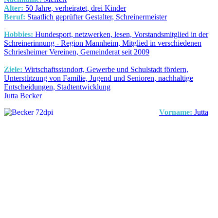
Alter:
50 Jahre, verheiratet, drei Kinder
Beruf:
Staatlich geprüfter Gestalter, Schreinermeister
Hobbies:
Hundesport, netzwerken, lesen, Vorstandsmitglied in der
Schreinerinnung - Region Mannheim, Mitglied in verschiedenen
Schriesheimer Vereinen, Gemeinderat seit 2009
Ziele:
Wirtschaftsstandort, Gewerbe und Schulstadt fördern,
Unterstützung von Familie, Jugend und Senioren, nachhaltige
Entscheidungen, Stadtentwicklung
Jutta Becker
Vorname:
Jutta