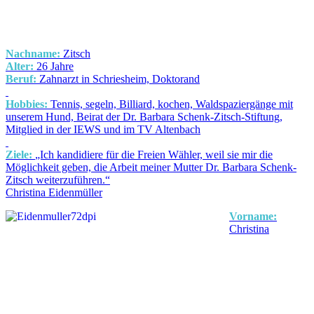
Nachname:
Zitsch
Alter:
26 Jahre
Beruf:
Zahnarzt in Schriesheim, Doktorand
Hobbies:
Tennis, segeln, Billiard, kochen, Waldspaziergänge mit
unserem Hund, Beirat der Dr. Barbara Schenk-Zitsch-Stiftung,
Mitglied in der IEWS und im TV Altenbach
Ziele:
„Ich kandidiere für die Freien Wähler, weil sie mir die
Möglichkeit geben, die Arbeit meiner Mutter Dr. Barbara Schenk-
Zitsch weiterzuführen.“
Christina Eidenmüller
Vorname:
Christina