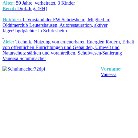
Alter:
59 Jahre, verheiratet, 3 Kinder
Beruf:
Dipl.-Ing. (FH)
Hobbies:
1. Vorstand der FW Schriesheim, Mitglied im
Oldtimerclub Leutershausen, Autorestauration, aktiver
Jäger/Jagdpächter in Schriesheim
Ziele:
Technik, Nutzung von erneuerbaren Energien fördern, Erhalt
von öffentlichen Einrichtungen und Gebäuden, Umwelt und
Naturschutz stärken und vorantreiben, Schulwesen/Sanierung
Vanessa Schuhmacher
Vorname:
Vanessa