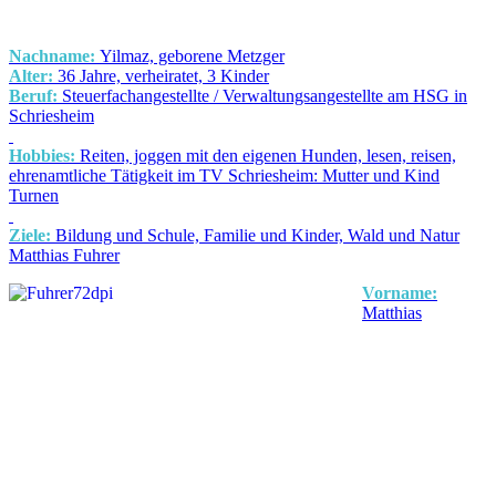
Nachname:
Yilmaz, geborene Metzger
Alter:
36 Jahre, verheiratet, 3 Kinder
Beruf:
Steuerfachangestellte / Verwaltungsangestellte am HSG in
Schriesheim
Hobbies:
Reiten, joggen mit den eigenen Hunden, lesen, reisen,
ehrenamtliche Tätigkeit im TV Schriesheim: Mutter und Kind
Turnen
Ziele:
Bildung und Schule, Familie und Kinder, Wald und Natur
Matthias Fuhrer
Vorname:
Matthias