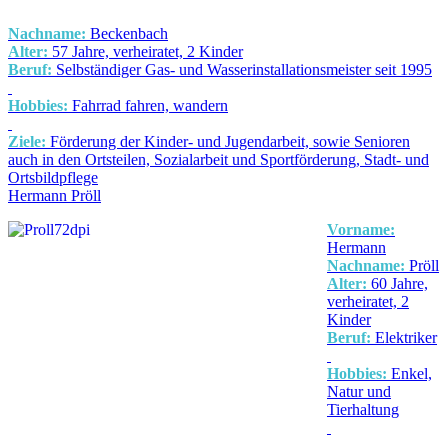
Nachname:
Beckenbach
Alter:
57 Jahre, verheiratet, 2 Kinder
Beruf:
Selbständiger Gas- und Wasserinstallationsmeister seit 1995
Hobbies:
Fahrrad fahren, wandern
Ziele:
Förderung der Kinder- und Jugendarbeit, sowie Senioren
auch in den Ortsteilen, Sozialarbeit und Sportförderung, Stadt- und
Ortsbildpflege
Hermann Pröll
Vorname:
Hermann
Nachname:
Pröll
Alter:
60 Jahre,
verheiratet, 2
Kinder
Beruf:
Elektriker
Hobbies:
Enkel,
Natur und
Tierhaltung