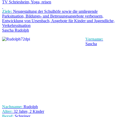
TV Schriesheim, Yoga, reisen
Ziele:
Neugestaltung der Schulhöfe sowie die umliegende
Parksituation, Bildungs- und Betreuungsangebote verbessern,
Entwicklung von Ursenbach, Angebote für Kinder und Jugendliche,
Verkehrssituation
Sascha Rudolph
Vorname:
Sascha
Nachname:
Rudolph
Alter:
32 Jahre, 2 Kinder
Beruf:
Schreiner