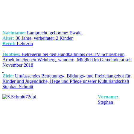
Nachname:
Lamprecht, geborene: Ewald
Alter:
36 Jahre, verheiratet, 2 Kinder
Beruf:
Lehrerin
Hobbies:
Betreuerin bei den Handballminis des TV Schriesheim,
Arbeit im eigenen Weinberg, wandern, Mitglied im Gemeinderat seit
November 2018
Ziele:
Umfassendes Betreuungs-, Bildungs- und Freizeitangebot für
Kinder und Jugendliche, Hege und Pflege unserer Kulturlandschaft
Stephan Schmitt
Vorname:
Stephan