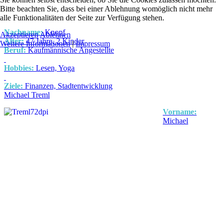
Bitte beachten Sie, dass bei einer Ablehnung womöglich nicht mehr
alle Funktionalitäten der Seite zur Verfügung stehen.
Nachname:
Knopf
Akzeptieren
Ablehnen
Alter:
47 Jahre, 2 Kinder
Weitere Informationen
|
Impressum
Beruf:
Kaufmännische Angestellte
Hobbies:
Lesen, Yoga
Ziele:
Finanzen, Stadtentwicklung
Michael Treml
Vorname:
Michael