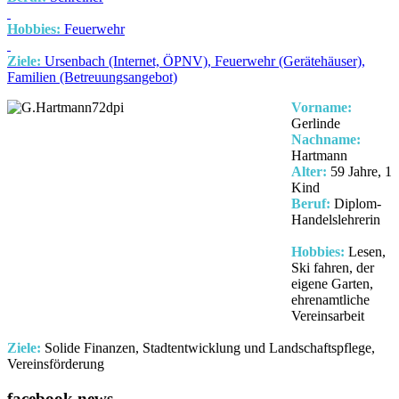
Hobbies:
Feuerwehr
Ziele:
Ursenbach (Internet, ÖPNV), Feuerwehr (Gerätehäuser),
Familien (Betreuungsangebot)
Vorname:
Gerlinde
Nachname:
Hartmann
Alter:
59 Jahre, 1
Kind
Beruf:
Diplom-
Handelslehrerin
Hobbies:
Lesen,
Ski fahren, der
eigene Garten,
ehrenamtliche
Vereinsarbeit
Ziele:
Solide Finanzen, Stadtentwicklung und Landschaftspflege,
Vereinsförderung
facebook news