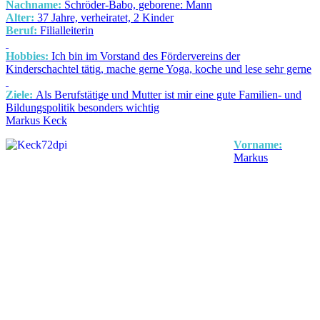
Nachname:
Schröder-Babo, geborene: Mann
Alter:
37 Jahre, verheiratet, 2 Kinder
Beruf:
Filialleiterin
Hobbies:
Ich bin im Vorstand des Fördervereins der
Kinderschachtel tätig, mache gerne Yoga, koche und lese sehr gerne
Ziele:
Als Berufstätige und Mutter ist mir eine gute Familien- und
Bildungspolitik besonders wichtig
Markus Keck
Vorname:
Markus